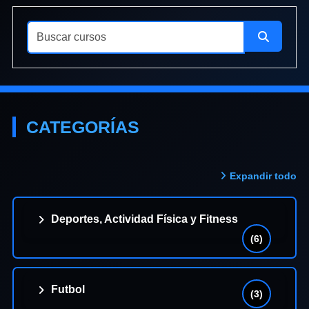
Buscar cursos
Buscar 
CATEGORÍAS
Expandir todo
Deportes, Actividad Física y Fitness
(6)
Futbol
(3)