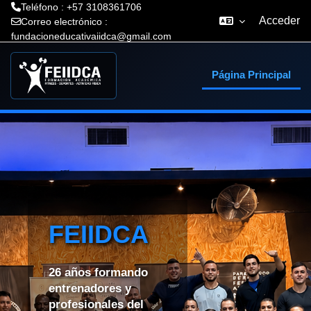
Teléfono : +57 3108361706
Acceder
Correo electrónico :
fundacioneducativaiidca@gmail.com
Salta al contenido principal
Página Principal
FEIIDCA
26 años formando
entrenadores y
profesionales del